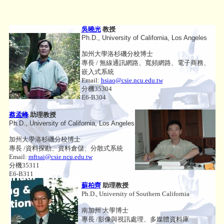
吳曉光
教授
Ph.D., University of California, Los Angeles
加州大學洛杉磯分校博士
專長 / 無線通訊網路、寬頻網路、電子商務、
嵌入式系統
Email:
hsiao@csie.ncu.edu.tw
分機35304
E6-B304
蔡孟峰
助理教授
Ph.D., University of California, Los Angeles
加州大學洛杉磯分校博士
專長 /資料探勘、資料倉儲、分散式系統
Email:
mftsai@csie.ncu.edu.tw
分機35311
E6-B311
蘇柏齊
助理教授
Ph.D., University of Southern California
南加州 大學博士
專長 /影像與視訊處理、多媒體資料庫