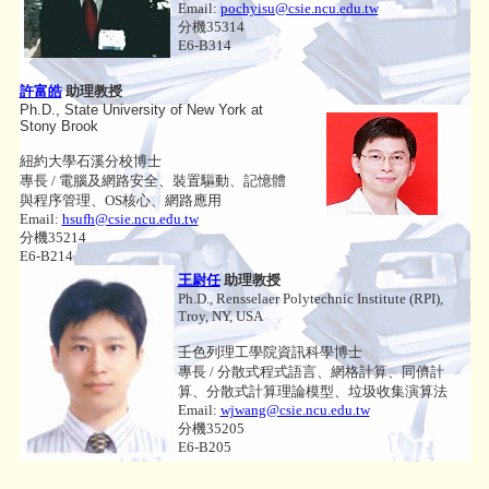
Email:
pochyisu@csie.ncu.edu.tw
分機35314
E6-B314
許富皓
助理教授
Ph.D., State University of New York at
Stony Brook
紐約大學石溪分校博士
專長 / 電腦及網路安全、裝置驅動、記憶體
與程序管理、OS核心、網路應用
Email:
hsufh@csie.ncu.edu.tw
分機35214
E6-B214
王尉任
助理教授
Ph.D., Rensselaer Polytechnic Institute (RPI),
Troy, NY, USA
壬色列理工學院資訊科學博士
專長 / 分散式程式語言、網格計算、同儕計
算、分散式計算理論模型、垃圾收集演算法
Email:
wjwang@csie.ncu.edu.tw
分機35205
E6-B205